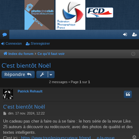
or
Connexion
S’enregistrer
on
’e
u
ne
nr
Index du forum
Ce qu'il faut voir
m
xi
eg
C'est bientôt Noël
s
on
ist
Répondre
re
2 messages • Page
1
sur
1
r
Patrick Rehault
C'est bientôt Noël
M
dim. 17 nov. 2024, 12:22
e
Un cadeau pas cher à faire ou à se faire : le hors série de la revue Like.
s
25 auteurs à découvrir ou redécouvrir, avec des photos de qualité et des
s
a
textes intelligents.
g
C'est ici :
https://www.touslesjourscurieux.fr/prod ... e-la-revue