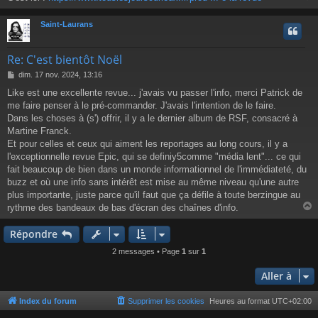
e
Saint-Laurans
t
Re: C'est bientôt Noël
M
dim. 17 nov. 2024, 13:16
e
Like est une excellente revue... j'avais vu passer l'info, merci Patrick de
s
me faire penser à le pré-commander. J'avais l'intention de le faire.
s
a
Dans les choses à (s') offrir, il y a le dernier album de RSF, consacré à
g
Martine Franck.
e
Et pour celles et ceux qui aiment les reportages au long cours, il y a
l'exceptionnelle revue Epic, qui se definiy5comme "média lent"... ce qui
fait beaucoup de bien dans un monde informationnel de l'immédiateté, du
buzz et où une info sans intérêt est mise au même niveau qu'une autre
plus importante, juste parce qu'il faut que ça défile à toute berzingue au
rythme des bandeaux de bas d'écran des chaînes d'info.
Répondre
t
2 messages • Page
1
sur
1
Aller à
Index du forum
Supprimer les cookies
Heures au format
UTC+02:00