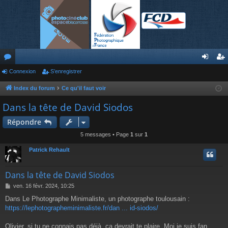
or
Connexion
S’enregistrer
on
’e
u
ne
nr
Index du forum
Ce qu'il faut voir
m
xi
eg
Dans la tête de David Siodos
s
on
ist
Répondre
re
5 messages • Page
1
sur
1
r
Patrick Rehault
Dans la tête de David Siodos
M
ven. 16 févr. 2024, 10:25
e
Dans Le Photographe Minimaliste, un photographe toulousain :
s
https://lephotographeminimaliste.fr/dan ... id-siodos/
s
a
g
Olivier, si tu ne connais pas déjà, ça devrait te plaire. Moi je suis fan,