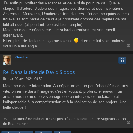
J'ai enfin pu profiter des vacances et de la pluie pour lire ça ! Quelle
s
claque !!! J'adore. J'adore ses images, ses thèmes et ses inspirations :
s
a
Ackerman, Moriyama, Roudière et tant d'autres. J'ai des bouquins de ces
g
trois-là, ils font partie de ce que je considère comme des pépites de ma
e
bibliothèque (et pourtant, elle est bien remplie).
Merci pour cette découverte... je suivrai attentivement son travail
dorénavant.
Et en plus, de Toulouse... ça me rajeunit
et ça me fait voir Toulouse
sous un autre angle.
Gunther
t
Re: Dans la tête de David Siodos
M
mar. 02 avr. 2024, 09:50
e
Merci pour cette information. Au départ on est un peu "choqué" mais très
s
vite, on rentre dans l'image et c'est envoûtant, profond, émouvant. un
s
a
artiste hors normes. le visionnage de son interview est éclairante et
g
indispensable à la compréhension et à la réalisation de ses projets. Une
e
belle claque !
"Sans la liberté de blâmer, il n'est pas d'éloge flatteur." Pierre Augustin Caron
de Beaumarchais