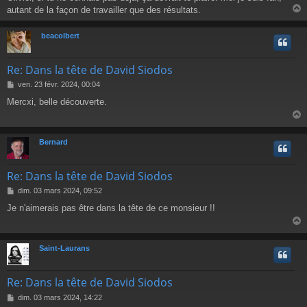
e
autant de la façon de travailler que des résultats.
beacolbert
t
Re: Dans la tête de David Siodos
M
ven. 23 févr. 2024, 00:04
e
Mercxi, belle découverte.
s
s
a
g
Bernard
e
t
Re: Dans la tête de David Siodos
M
dim. 03 mars 2024, 09:52
e
Je n'aimerais pas être dans la tête de ce monsieur !!
s
s
a
g
Saint-Laurans
e
t
Re: Dans la tête de David Siodos
M
dim. 03 mars 2024, 14:22
e