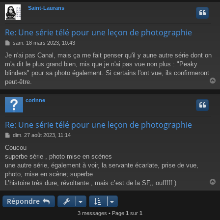
e
Saint-Laurans
t
Re: Une série télé pour une leçon de photographie
M
sam. 18 mars 2023, 10:43
e
Je n'ai pas Canal, mais ça me fait penser qu'il y aune autre série dont on
s
m'a dit le plus grand bien, mis que je n'ai pas vue non plus : "Peaky
s
a
blinders" pour sa photo également. Si certains l'ont vue, ils confirmeront
g
peut-être.
e
corinne
t
Re: Une série télé pour une leçon de photographie
M
dim. 27 août 2023, 11:14
e
Coucou
s
superbe série , photo mise en scènes
s
a
une autre série, également à voir, la servante écarlate, prise de vue,
g
photo, mise en scène; superbe
e
L’histoire très dure, révoltante , mais c’est de la SF,, oufffff )
Répondre
t
3 messages • Page
1
sur
1