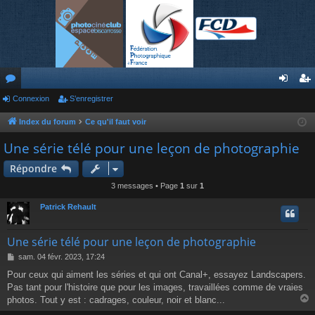
or
Connexion
S’enregistrer
on
’e
u
ne
nr
Index du forum
Ce qu'il faut voir
m
xi
eg
Une série télé pour une leçon de photographie
s
on
ist
Répondre
re
3 messages • Page
1
sur
1
r
Patrick Rehault
Une série télé pour une leçon de photographie
M
sam. 04 févr. 2023, 17:24
e
Pour ceux qui aiment les séries et qui ont Canal+, essayez Landscapers.
s
Pas tant pour l'histoire que pour les images, travaillées comme de vraies
s
a
photos. Tout y est : cadrages, couleur, noir et blanc...
g