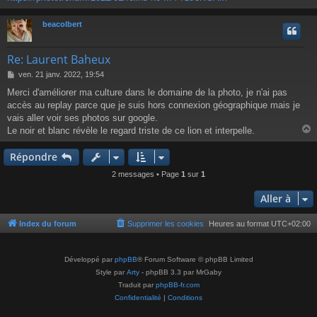
e
beacolbert
t
Re: Laurent Baheux
M
ven. 21 janv. 2022, 19:54
e
Merci d'améliorer ma culture dans le domaine de la photo, je n'ai pas
s
accès au replay parce que je suis hors connexion géographique mais je
s
a
vais aller voir ses photos sur google.
g
Le noir et blanc révèle le regard triste de ce lion et interpelle.
e
Répondre
t
2 messages • Page
1
sur
1
Aller à
Index du forum
Supprimer les cookies
Heures au format
UTC+02:00
Développé par
phpBB
® Forum Software © phpBB Limited
Style par
Arty
- phpBB 3.3 par MrGaby
Traduit par
phpBB-fr.com
Confidentialité
|
Conditions