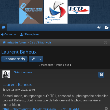
or
Connexion
S’enregistrer
on
’e
u
ne
nr
Index du forum
Ce qu'il faut voir
m
xi
eg
Laurent Baheux
s
on
ist
Répondre
re
2 messages • Page
1
sur
1
r
Saint-Laurans
Laurent Baheux
M
jeu. 13 janv. 2022, 19:08
e
Samedi matin, un reportage sut'e TF1, consacré au photographe animalier
s
Laurent Baheux, dont la marque de fabrique est la photo animalière en
s
a
noir et blanc.
g
https://phototrend.fr/2022/01/felins-no ... l-7zJ5KGAM