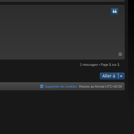
a
u
t
H
a
u
2 messages • Page
1
sur
1
t
Aller à
Supprimer les cookies
Heures au format
UTC+02:00