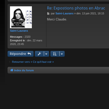
Re: Expostions photos en Abrac
M
par
Saint-Laurans
»
dim. 13 juin 2021, 18:15
e
Merci Claudie.
s
s
a
Saint-Laurans
g
e
Messages :
2320
Enregistré le :
dim. 22 mars
2020, 23:45
Répondre
Retourner vers « Ce qu'il faut voir »
Index du forum