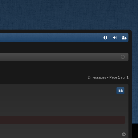
FA
on
’e
Q
ne
nr
xi
eg
on
ist
2 messages • Page
1
sur
1
re
r
H