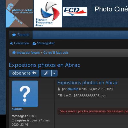
Photo Ciné
Forums
Connexion
S’enregistrer
Index du forum
Ce qu'il faut voir
Expostions photos en Abrac
Répondre
Expostions photos en Abrac
M
par
claudie
»
dim. 13 juin 2021, 16:39
e
FB_IMG_1623585868325.jpg
s
s
a
claudie
g
Vous n’avez pas les permissions nécessaires pour
e
Messages :
1180
Enregistré le :
ven. 27 mars
2020, 23:46