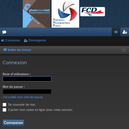
or
Connexion
S’enregistrer
on
’e
u
ne
nr
Index du forum
m
xi
eg
Connexion
s
on
ist
Nom d’utilisateur :
re
r
Mot de passe :
J’ai oublié mon mot de passe
Se souvenir de moi
Cacher mon statut en ligne pour cette session