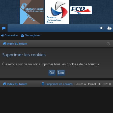
or
Connexion
S’enregistrer
on
’e
u
ne
nr
Index du forum
m
xi
eg
Supprimer les cookies
s
on
ist
Êtes-vous sûr de vouloir supprimer tous les cookies de ce forum ?
re
r
Index du forum
Supprimer les cookies
Heures au format
UTC+02:00