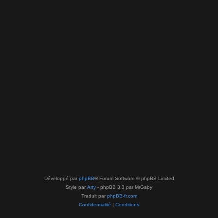
Développé par
phpBB
® Forum Software © phpBB Limited
Style par
Arty
- phpBB 3.3 par MrGaby
Traduit par
phpBB-fr.com
Confidentialité
|
Conditions