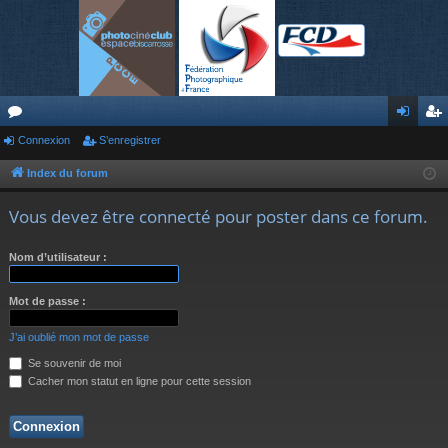
or
Connexion
S’enregistrer
on
’e
u
ne
nr
Index du forum
m
xi
eg
Vous devez être connecté pour poster dans ce forum.
s
on
ist
Nom d’utilisateur :
re
r
Mot de passe :
J’ai oublié mon mot de passe
Se souvenir de moi
Cacher mon statut en ligne pour cette session