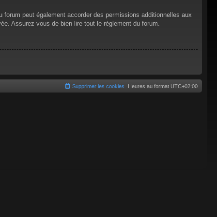
du forum peut également accorder des permissions additionnelles aux
vée. Assurez-vous de bien lire tout le règlement du forum.
Supprimer les cookies
Heures au format
UTC+02:00