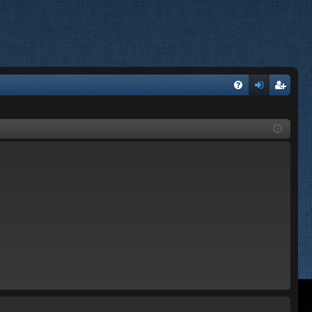
FA
on
’e
Q
ne
nr
xi
eg
on
ist
re
r