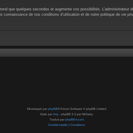
prend que quelques secondes et augmente vos possibilités. L’administrateur 
 connaissance de nos conditions d’utilisation et de notre politique de vie pri
Développé par
phpBB
® Forum Software © phpBB Limited
Style par
Arty
- phpBB 3.3 par MrGaby
Traduit par
phpBB-fr.com
Confidentialité
|
Conditions