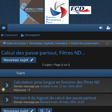
or
Connexion
S’enregistrer
on
’e
u
ne
nr
Index du forum
Technique, logiciels, formation
Calcul des passe-partout, Filtres ND...
m
xi
eg
Calcul des passe-partout, Filtres ND...
s
on
ist
Nouveau sujet
2 sujets • Page
1
sur
1
re
Sujets
r
Calculateur pose longue en fonction des filtres ND
Dernier message par
Gunther
«
mer. 17 avr. 2024, 08:07
Réponses :
7
Version 4 du logiciel de calcul des passe-partout
Dernier message par
Bernard
«
mer. 20 mars 2024, 10:25
Nouveau sujet