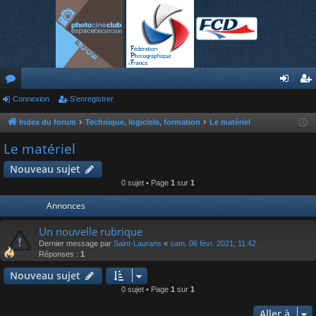
or
Connexion
S’enregistrer
on
’e
u
ne
nr
Index du forum
Technique, logiciels, formation
Le matériel
m
xi
eg
Le matériel
s
on
ist
Nouveau sujet
0 sujet • Page
1
sur
1
re
Annonces
r
Un nouvelle rubrique
Dernier message par
Saint-Laurans
«
sam. 06 févr. 2021, 11:42
Réponses :
1
Nouveau sujet
0 sujet • Page
1
sur
1
Aller à