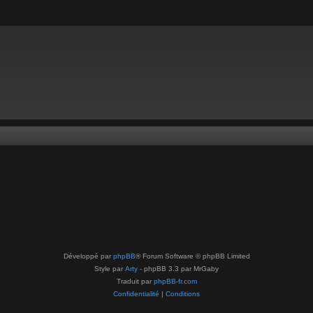
Développé par
phpBB
® Forum Software © phpBB Limited
Style par
Arty
- phpBB 3.3 par MrGaby
Traduit par
phpBB-fr.com
Confidentialité
|
Conditions