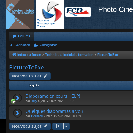
Photo Ciné
Forums
Connexion
S’enregistrer
Index du forum
Technique, logiciels, formation
PictureToExe
PictureToExe
Nouveau sujet
Sujets
Diaporama en cours HELP!
par
July
»
jeu. 23 avr. 2020, 17:33
Quelques diaporamas à voir
par
Bernard
»
mer. 15 avr. 2020, 09:39
Nouveau sujet