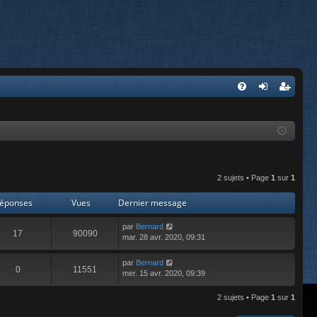
FA
on
’e
Q
ne
nr
xi
eg
on
ist
2 sujets • Page
1
sur
1
re
éponses
Vues
Dernier message
r
par
Bernard
17
90090
mar. 28 avr. 2020, 09:31
par
Bernard
0
11551
mer. 15 avr. 2020, 09:39
2 sujets • Page
1
sur
1