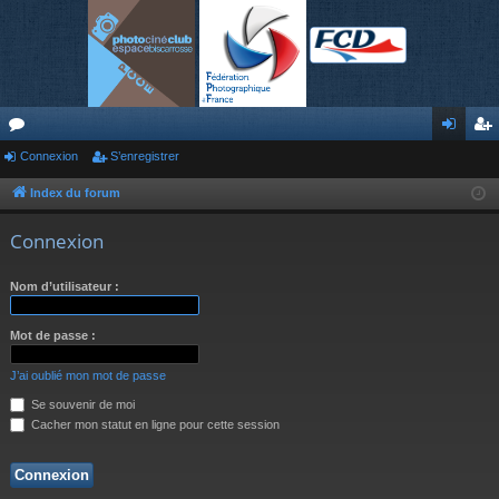
or
Connexion
S’enregistrer
on
’e
u
ne
nr
Index du forum
m
xi
eg
Connexion
s
on
ist
Nom d’utilisateur :
re
r
Mot de passe :
J’ai oublié mon mot de passe
Se souvenir de moi
Cacher mon statut en ligne pour cette session